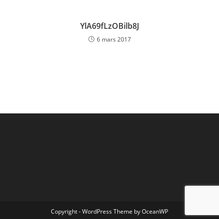
YlA69fLzOBilb8J
6 mars 2017
Copyright - WordPress Theme by OceanWP