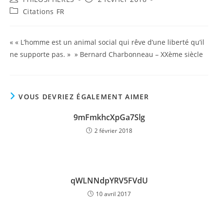
de
publiée :
Post
Citations FR
la
category:
publication :
« « L’homme est un animal social qui rêve d’une liberté qu’il
ne supporte pas. » » Bernard Charbonneau – XXème siècle
VOUS DEVRIEZ ÉGALEMENT AIMER
9mFmkhcXpGa7Slg
2 février 2018
qWLNNdpYRV5FVdU
10 avril 2017