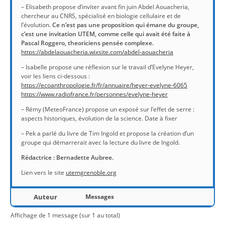
– Elisabeth propose d’inviter avant fin juin Abdel Aouacheria,
chercheur au CNRS, spécialisé en biologie cellulaire et de
l’évolution.
Ce n’est pas une proposition qui émane du groupe,
c’est une invitation UTEM, comme celle qui avait été faite à
Pascal Roggero, theoriciens pensée complexe.
https://abdelaouacheria.wixsite.com/abdel-aouacheria
– Isabelle propose une réflexion sur le travail d’Evelyne Heyer,
voir les liens ci-dessous :
https://ecoanthropologie.fr/fr/annuaire/heyer-evelyne-6065
https://www.radiofrance.fr/personnes/evelyne-heyer
– Rémy (MeteoFrance) propose un exposé sur l’effet de serre :
aspects historiques, évolution de la science. Date à fixer
– Pek a parlé du livre de Tim Ingold et propose la création d’un
groupe qui démarrerait avec la lecture du livre de Ingold.
Rédactrice : Bernadette Aubree.
Lien vers le site
utemgrenoble.org
Auteur
Messages
Affichage de 1 message (sur 1 au total)