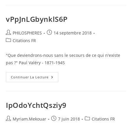
vPpJnLGbynklS6P
Auteur/autrice
Publication
PHILOSPHERES
14 septembre 2018
de
publiée :
Post
Citations FR
la
category:
publication :
"Que deviendrons-nous sans le secours de ce qui n'existe
pas ?" Paul Valéry - 1871-1945
VPpJnLGbynklS6P
Continuer La Lecture
IpOdoYchtQsziy9
Auteur/autrice
Publication
Post
Myriam.Mekouar
7 juin 2018
Citations FR
de
publiée :
category:
la