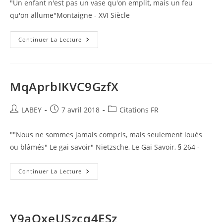
"Un enfant n'est pas un vase qu'on emplit, mais un feu
publication :
qu'on allume"Montaigne - XVI Siècle
IpOdoYchtQsziy9
Continuer La Lecture
MqAprbIKVC9GzfX
Auteur/autrice
Publication
Post
LABEY
7 avril 2018
Citations FR
de
publiée :
category:
la
""Nous ne sommes jamais compris, mais seulement loués
publication :
ou blâmés" Le gai savoir" Nietzsche, Le Gai Savoir, § 264 -
MqAprbIKVC9GzfX
Continuer La Lecture
Y9aOxeUSzcq4ESz