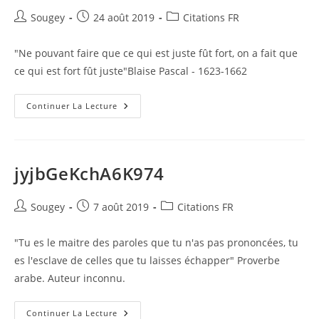
Auteur/autrice
Publication
Post
Sougey
24 août 2019
Citations FR
de
publiée :
category:
la
"Ne pouvant faire que ce qui est juste fût fort, on a fait que
publication :
ce qui est fort fût juste"Blaise Pascal - 1623-1662
UZw2ozsgbb9qxny
Continuer La Lecture
jyjbGeKchA6K974
Auteur/autrice
Publication
Post
Sougey
7 août 2019
Citations FR
de
publiée :
category:
la
"Tu es le maitre des paroles que tu n'as pas prononcées, tu
publication :
es l'esclave de celles que tu laisses échapper" Proverbe
arabe. Auteur inconnu.
JyjbGeKchA6K974
Continuer La Lecture