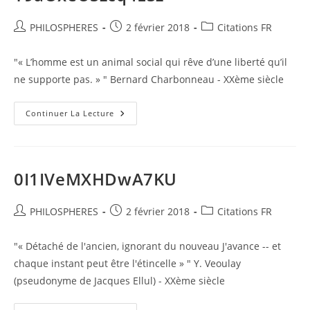
Auteur/autrice
Publication
Post
PHILOSPHERES
2 février 2018
Citations FR
de
publiée :
category:
la
"« L’homme est un animal social qui rêve d’une liberté qu’il
publication :
ne supporte pas. » " Bernard Charbonneau - XXème siècle
Y9aOxeUSzcq4ESz
Continuer La Lecture
0I1IVeMXHDwA7KU
Auteur/autrice
Publication
Post
PHILOSPHERES
2 février 2018
Citations FR
de
publiée :
category:
la
"« Détaché de l'ancien, ignorant du nouveau J'avance -- et
publication :
chaque instant peut être l'étincelle » " Y. Veoulay
(pseudonyme de Jacques Ellul) - XXème siècle