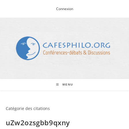
Skip
Connexion
to
content
MENU
Catégorie des citations
uZw2ozsgbb9qxny