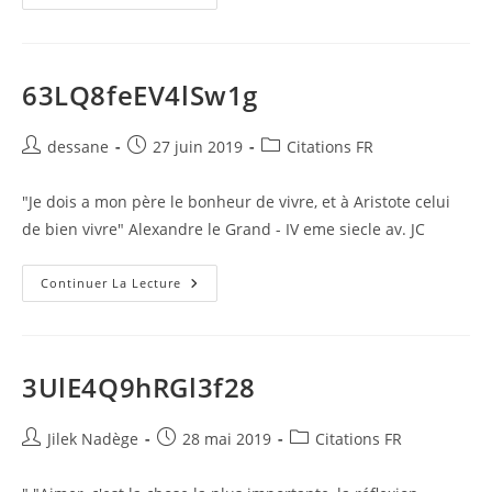
63LQ8feEV4lSw1g
Auteur/autrice
Publication
Post
dessane
27 juin 2019
Citations FR
de
publiée :
category:
la
"Je dois a mon père le bonheur de vivre, et à Aristote celui
publication :
de bien vivre" Alexandre le Grand - IV eme siecle av. JC
63LQ8feEV4lSw1g
Continuer La Lecture
3UlE4Q9hRGl3f28
Auteur/autrice
Publication
Post
Jilek Nadège
28 mai 2019
Citations FR
de
publiée :
category:
la