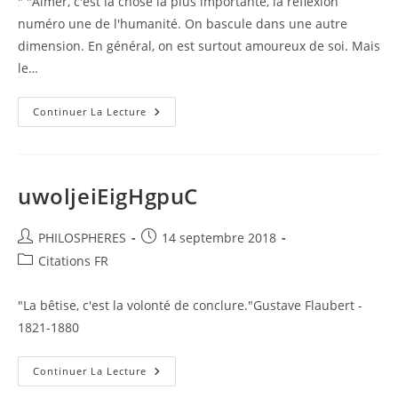
" "Aimer, c'est la chose la plus importante, la réflexion
publication :
numéro une de l'humanité. On bascule dans une autre
dimension. En général, on est surtout amoureux de soi. Mais
le…
3UlE4Q9hRGl3f28
Continuer La Lecture
uwoljeiEigHgpuC
Auteur/autrice
Publication
PHILOSPHERES
14 septembre 2018
de
publiée :
Post
Citations FR
la
category:
publication :
"La bêtise, c'est la volonté de conclure."Gustave Flaubert -
1821-1880
UwoljeiEigHgpuC
Continuer La Lecture