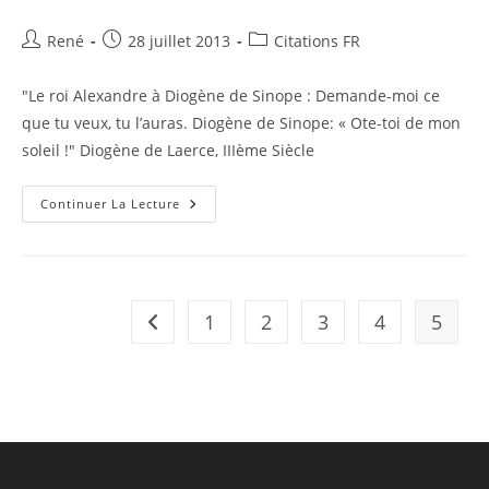
Auteur/autrice
Publication
Post
René
28 juillet 2013
Citations FR
de
publiée :
category:
la
"Le roi Alexandre à Diogène de Sinope : Demande-moi ce
publication :
que tu veux, tu l’auras. Diogène de Sinope: « Ote-toi de mon
soleil !" Diogène de Laerce, IIIème Siècle
Citation
Continuer La Lecture
05
1
2
3
4
5
Go to the previous page