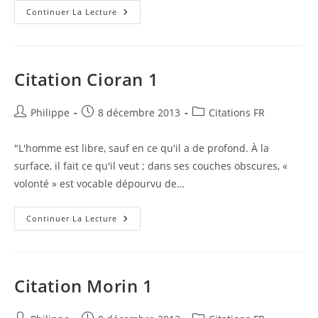
Citation
Continuer La Lecture
Bergson
1
Citation Cioran 1
Auteur/autrice
Publication
Post
Philippe
8 décembre 2013
Citations FR
de
publiée :
category:
la
"L'homme est libre, sauf en ce qu'il a de profond. À la
publication :
surface, il fait ce qu'il veut ; dans ses couches obscures, «
volonté » est vocable dépourvu de…
Citation
Continuer La Lecture
Cioran
1
Citation Morin 1