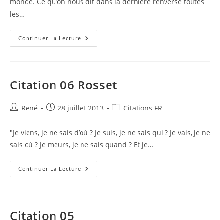
monde. Ce qu’on nous dit dans la dernière renverse toutes
les…
Citation
Continuer La Lecture
07
Montesquieu
Citation 06 Rosset
Auteur/autrice
Publication
Post
René
28 juillet 2013
Citations FR
de
publiée :
category:
la
"Je viens, je ne sais d’où ? Je suis, je ne sais qui ? Je vais, je ne
publication :
sais où ? Je meurs, je ne sais quand ? Et je…
Citation
Continuer La Lecture
06
Rosset
Citation 05