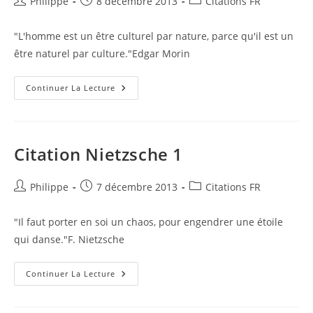
Auteur/autrice
Publication
Post
Philippe
8 décembre 2013
Citations FR
de
publiée :
category:
la
"L'homme est un être culturel par nature, parce qu'il est un
publication :
être naturel par culture."Edgar Morin
Citation
Continuer La Lecture
Morin
1
Citation Nietzsche 1
Auteur/autrice
Publication
Post
Philippe
7 décembre 2013
Citations FR
de
publiée :
category:
la
"Il faut porter en soi un chaos, pour engendrer une étoile
publication :
qui danse."F. Nietzsche
Citation
Continuer La Lecture
Nietzsche
1