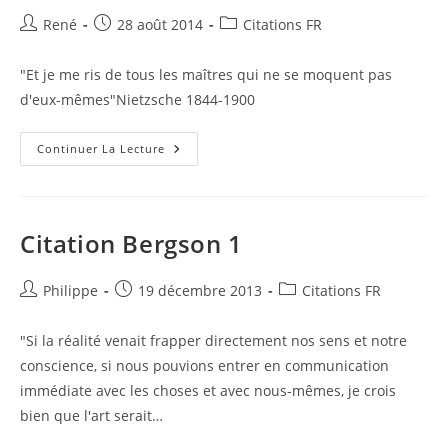
Auteur/autrice
Publication
Post
René
28 août 2014
Citations FR
de
publiée :
category:
la
"Et je me ris de tous les maîtres qui ne se moquent pas
publication :
d'eux-mêmes"Nietzsche 1844-1900
Citation
Continuer La Lecture
Nietzsche
Citation Bergson 1
Auteur/autrice
Publication
Post
Philippe
19 décembre 2013
Citations FR
de
publiée :
category:
la
"Si la réalité venait frapper directement nos sens et notre
publication :
conscience, si nous pouvions entrer en communication
immédiate avec les choses et avec nous-mêmes, je crois
bien que l'art serait…