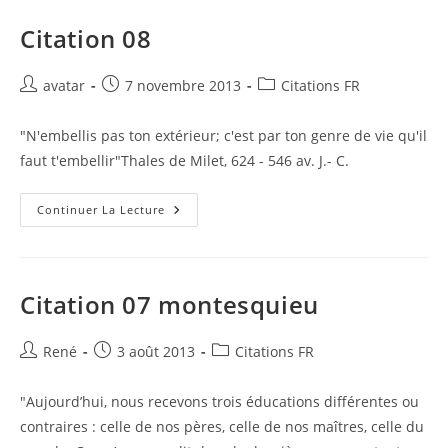
Citation 08
Auteur/autrice
Publication
Post
avatar
7 novembre 2013
Citations FR
de
publiée :
category:
la
"N'embellis pas ton extérieur; c'est par ton genre de vie qu'il
publication :
faut t'embellir"Thales de Milet, 624 - 546 av. J.- C.
Citation
Continuer La Lecture
08
Citation 07 montesquieu
Auteur/autrice
Publication
Post
René
3 août 2013
Citations FR
de
publiée :
category:
la
"Aujourd’hui, nous recevons trois éducations différentes ou
publication :
contraires : celle de nos pères, celle de nos maîtres, celle du