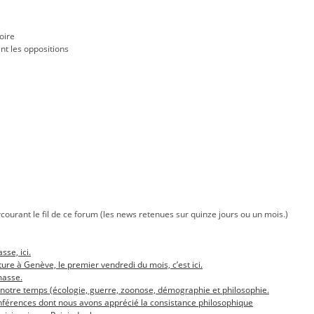
oire
t les oppositions
rcourant le fil de ce forum (les news retenues sur quinze jours ou un mois.)
sse, ici.
ture à Genève, le premier vendredi du mois, c’est ici.
masse.
 notre temps (écologie, guerre, zoonose, démographie et philosophie.
conférences dont nous avons apprécié la consistance philosophique