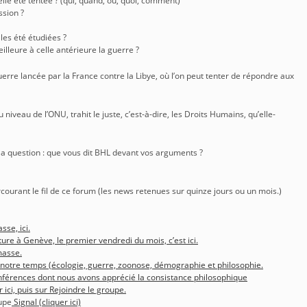
lle été tentée ? (qui, quand, où, quoi, comment)
ssion ?
les été étudiées ?
eilleure à celle antérieure la guerre ?
e lancée par la France contre la Libye, où l’on peut tenter de répondre aux
u niveau de l’ONU, trahit le juste, c’est-à-dire, les Droits Humains, qu’elle-
a question : que vous dit BHL devant vos arguments ?
rcourant le fil de ce forum (les news retenues sur quinze jours ou un mois.)
sse, ici.
ture à Genève, le premier vendredi du mois, c’est ici.
masse.
 notre temps (écologie, guerre, zoonose, démographie et philosophie.
conférences dont nous avons apprécié la consistance philosophique
r ici, puis sur Rejoindre le groupe.
upe
Signal (cliquer ici)