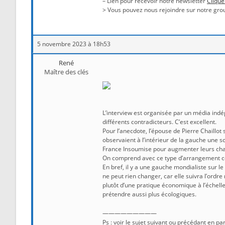
– Lien pour recevoir notre newsletter
Clique
> Vous pouvez nous rejoindre sur notre gro
5 novembre 2023 à 18h53
René
Maître des clés
L’interview est organisée par un média in
différents contradicteurs. C’est excellent.
Pour l’anecdote, l’épouse de Pierre Chaillot
observaient à l’intérieur de la gauche une sc
France Insoumise pour augmenter leurs chan
On comprend avec ce type d’arrangement com
En bref, il y a une gauche mondialiste sur l
ne peut rien changer, car elle suivra l’ordre
plutôt d’une pratique économique à l’échelle
prétendre aussi plus écologiques.
—————————
Ps : voir le sujet suivant ou précédant en pa