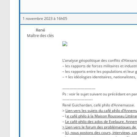
1 novembre 2023 à 16h05
René
Maître des clés
L’analyse géopolitique des conflits d’Alexand
– les rapports de forces militaires et indu
– les rapports entre les populations et leu
– + les idéologies identitaires, nationalistes
—————————
Ps : voir le sujet suivant ou précédant en pa
————————-
René Guichardan, café philo d’Annemasse.
>
Lien vers les sujets du café philo d’Annema
– L
e café philo à la Maison Rousseau Littéra
–
Le café philo des ados de Evelaure. Anne
> Lien vers le forum des problématiques de
–
Ici, nous postons des cours, interviews, 