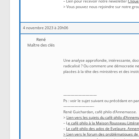
– Lien pour recevoir notre newsletter
Clique
> Vous pouvez nous rejoindre sur notre gro
4 novembre 2023 à 20h06
René
Maître des clés
Une analyse approfondie, intéressante, d
radicalisé ? Ou comment une démocratie ne l
placées à la tête des ministères et des instit
—————————
Ps : voir le sujet suivant ou précédant en pa
————————-
René Guichardan, café philo d’Annemasse.
>
Lien vers les sujets du café philo d’Annema
– L
e café philo à la Maison Rousseau Littéra
–
Le café philo des ados de Evelaure. Anne
> Lien vers le forum des problématiques de