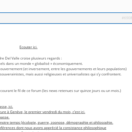
#690
Ecouter ici.
re Del Valle croise plusieurs regards :
striels dans un monde « globalisé » économiquement.
r gouvernement (et inversement, entre les gouvernements et leurs populations)
, souverainistes, mais aussi religieuses et universalistes qui s’y confrontent.
rcourant le fil de ce forum (les news retenues sur quinze jours ou un mois.)
sse, ici.
ture à Genève, le premier vendredi du mois, c’est ici.
masse.
 notre temps (écologie, guerre, zoonose, démographie et philosophie.
conférences dont nous avons apprécié la consistance philosophique