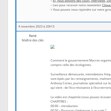
–
Ici, nous postons des cours, interviews, 
– Lien pour recevoir notre newsletter
Clique
> Vous pouvez nous rejoindre sur notre gro
4 novembre 2023 à 20h13
René
Maître des clés
Comment le gouvernement Macron organise la p
compris celle des écologistes.
Surveillance démesurée, intimidations fréqu
sont épiés par les renseignements, malmenés
Anthony Cortes, journaliste spécialisé sur 
qui vient : de l’éco-résistance à l’éco-terror
La vidéo est chapitrée (vous pouvez écouter 
CHAPITRES :
00:00 – introduction
00:50 – Pourquoi s’intéresser à ce sujet ?