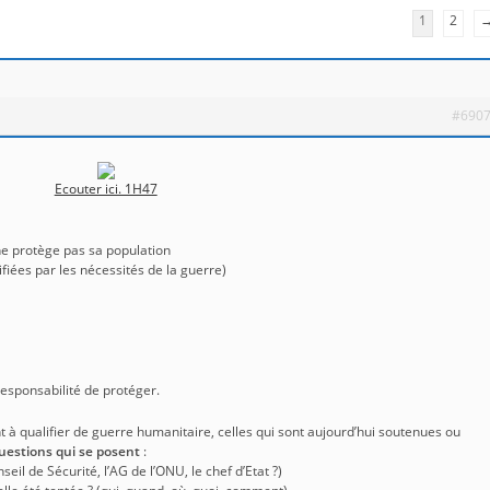
1
2
#690
Ecouter ici. 1H47
 ne protège pas sa population
ifiées par les nécessités de la guerre)
responsabilité de protéger.
 à qualifier de guerre humanitaire, celles qui sont aujourd’hui soutenues ou
uestions qui se posent
:
il de Sécurité, l’AG de l’ONU, le chef d’Etat ?)