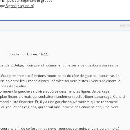
r ici, puis sur Rejoindre le groupe.
upe
Signal (cliquer ici)
#691
Ecouter ici. Durée: 1h22.
dépendant Belge, il comprend notamment une série de questions posées par
 s’était présenté aux élections municipales du côté de gauche insoumise. Ils
ission entre les « mondialistes libérales souverainistes » venus rejoindre la
ces d’être élus.
ment la gauche se divise et où se dessinent les lignes de partage.
e plan financier, mais qui souhaitent seulement redistribuer davantage. Celle-ci
 mondialiste financier. Et, il y a une gauche souverainiste qui se rapproche
 du réel et des régions, qui serait ainsi proche des citoyens et qui peuvent
rcourant le fil de ce forum (les news retenues sur quinze jours ou un mois.)