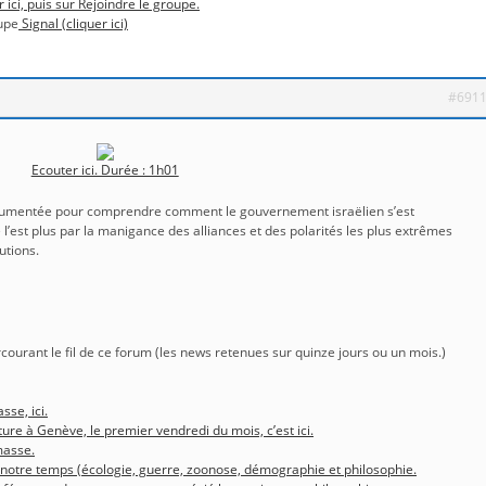
r ici, puis sur Rejoindre le groupe.
upe
Signal (cliquer ici)
#691
Ecouter ici. Durée : 1h01
ocumentée pour comprendre comment le gouvernement israëlien s’est
’est plus par la manigance des alliances et des polarités les plus extrêmes
utions.
rcourant le fil de ce forum (les news retenues sur quinze jours ou un mois.)
sse, ici.
ture à Genève, le premier vendredi du mois, c’est ici.
masse.
 notre temps (écologie, guerre, zoonose, démographie et philosophie.