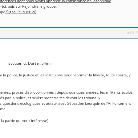
conférences dont nous avons apprécié la consistance philosophique
r ici, puis sur Rejoindre le groupe.
upe
Signal (cliquer ici)
#691
Ecouter ici. Durée : 54mn
olice, la justice et les instituions pour réprimer la liberté, toute liberté, y
entes, procès disproportionnés : depuis quelques années, les militants écolos
 par la police, et sévèrement traités devant les tribunaux.
les questions écologiques et auteur avec Sébastien Leurquin de l’Affrontement
isme.
la partie qui vous intéresse).