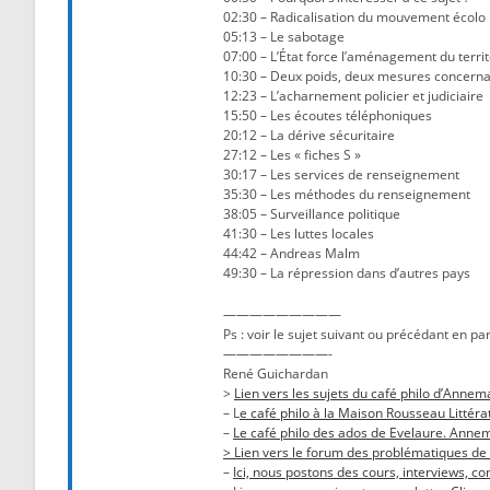
02:30 – Radicalisation du mouvement écolo
05:13 – Le sabotage
07:00 – L’État force l’aménagement du territ
10:30 – Deux poids, deux mesures concernan
12:23 – L’acharnement policier et judiciaire
15:50 – Les écoutes téléphoniques
20:12 – La dérive sécuritaire
27:12 – Les « fiches S »
30:17 – Les services de renseignement
35:30 – Les méthodes du renseignement
38:05 – Surveillance politique
41:30 – Les luttes locales
44:42 – Andreas Malm
49:30 – La répression dans d’autres pays
—————————
Ps : voir le sujet suivant ou précédant en pa
————————-
René Guichardan
>
Lien vers les sujets du café philo d’Annema
– L
e café philo à la Maison Rousseau Littéra
–
Le café philo des ados de Evelaure. Anne
> Lien vers le forum des problématiques de
–
Ici, nous postons des cours, interviews, 