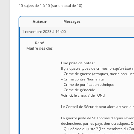
15 sujets de 1 à 15 (sur un total de 18)
Auteur
Messages
1 novembre 2023 à 16h00
René
Maître des clés
Une prise de notes :
Il y a quatre types de crimes lorsqu’un État
– Crime de guerre (attaques, tuerie non just
– Crime contre l’humanité
– Crime de purification ethnique
– Crime de génocide
Voir ici, le chap. 7 de l’ONU
Le Conseil de Sécurité peut alors activer la 
La guerre juste de St Thomas d’Aquin revient
déclenchées par les pays démocratiques.
Q
– Qui décide du juste ? (Les membres du Conse