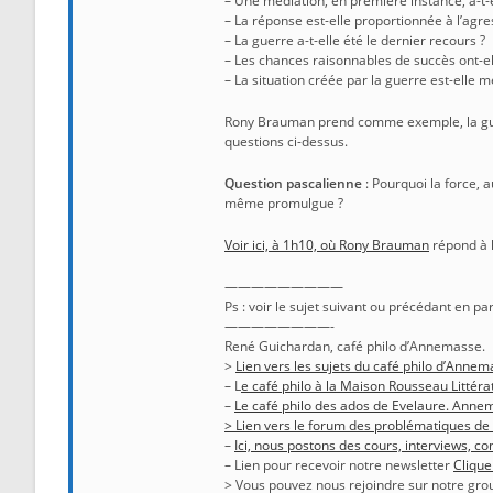
– Une médiation, en première instance, a-t-e
– La réponse est-elle proportionnée à l’agre
– La guerre a-t-elle été le dernier recours ?
– Les chances raisonnables de succès ont-el
– La situation créée par la guerre est-elle m
Rony Brauman prend comme exemple, la guerr
questions ci-dessus.
Question pascalienne
: Pourquoi la force, a
même promulgue ?
Voir ici, à 1h10, où Rony Brauman
répond à l
—————————
Ps : voir le sujet suivant ou précédant en pa
————————-
René Guichardan, café philo d’Annemasse.
>
Lien vers les sujets du café philo d’Annema
– L
e café philo à la Maison Rousseau Littéra
–
Le café philo des ados de Evelaure. Anne
> Lien vers le forum des problématiques de
–
Ici, nous postons des cours, interviews, 
– Lien pour recevoir notre newsletter
Clique
> Vous pouvez nous rejoindre sur notre gro