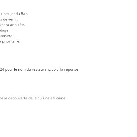
 un sujet du Bac.
s de venir.
on sera annulée.
ndage.
roposera.
 prioritaire.
24 pour le nom du restaurant, voici la réponse
belle découverte de la cuisine africaine.