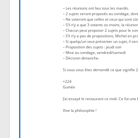
– Les réunions ont lieu tous les mardis.
– 2 sujets seront proposés au sondage, dont
– Ne voteront que celles et ceux qui sont sûr
– S’il n’y a que 3 votants ou moins, la réuni
– Chacun peut proposer 2 sujets pour le so
– S’il n’y a pas de propositions, Michel en p
– Si quelqu’un veut présenter un sujet, il sera
– Proposition des sujets : jeudi soir
– Mise au sondage, vendredi/samedi
– Décision dimanche.
Si vous vous êtes demandé ce que signifie 2
+224
Guinée
J’ai essayé le restaurant ce midi. Ce fut une 
Vive la philosophie !