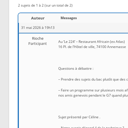
2 sujets de 1 à 2 (sur un total de 2)
Auteur
Messages
31 mai 2026 à 19h13
Rioche
Au ‘Le 224’ – Restaurant Africain (ex Atlas)
Participant
16 Pl. de l’Hôtel de ville, 74100 Annemasse
Questions à débattre :
– Prendre des sujets du bac plutôt que des ci
– Faire un programme sur plusieurs mois afi
nos amis genevois pendant le G7 quand plu
Sujet présenté par Céline .
– Notre avenir dépend-il de la technique ?