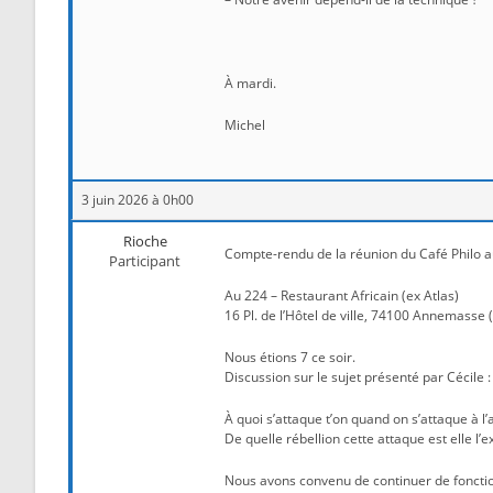
À mardi.
Michel
3 juin 2026 à 0h00
Rioche
Compte-rendu de la réunion du Café Philo a
Participant
Au 224 – Restaurant Africain (ex Atlas)
16 Pl. de l’Hôtel de ville, 74100 Annemasse (e
Nous étions 7 ce soir.
Discussion sur le sujet présenté par Cécile :
À quoi s’attaque t’on quand on s’attaque à l’
De quelle rébellion cette attaque est elle l’
Nous avons convenu de continuer de fonctio