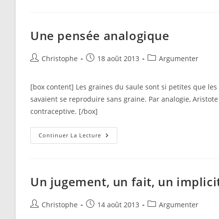
Nous
?
(copie
De
Sauvegarde,
Une pensée analogique
3
Colonnes))
Auteur/autrice
Publication
Post
Christophe
18 août 2013
Argumenter
de
publiée :
category:
la
[box content] Les graines du saule sont si petites que les 
publication :
savaient se reproduire sans graine. Par analogie, Arist
contraceptive. [/box]
Une
Continuer La Lecture
Pensée
Analogique
Un jugement, un fait, un implici
Auteur/autrice
Publication
Post
Christophe
14 août 2013
Argumenter
de
publiée :
category: