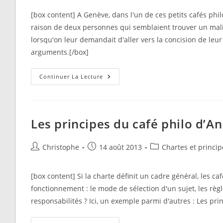
la
[box content] A Genève, dans l'un de ces petits cafés phi
publication :
raison de deux personnes qui semblaient trouver un malin 
lorsqu'on leur demandait d'aller vers la concision de leur
arguments.[/box]
Des
Continuer La Lecture
Principes
Plus
Strictes,
Pour
Un
Éventuel
Les principes du café philo d’
Public
Difficile
Auteur/autrice
Publication
Post
Christophe
14 août 2013
Chartes et princip
de
publiée :
category:
la
[box content] Si la charte définit un cadre général, les 
publication :
fonctionnement : le mode de sélection d'un sujet, les règl
responsabilités ? Ici, un exemple parmi d'autres : Les p