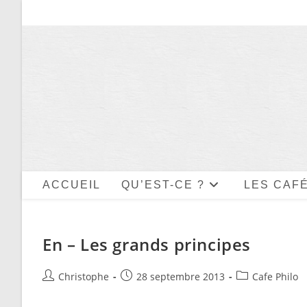
Skip
to
content
ACCUEIL
QU’EST-CE ?
LES CAFÉ
En – Les grands principes
Auteur/autrice
Publication
Post
Christophe
28 septembre 2013
Cafe Philo
de
publiée :
category:
la