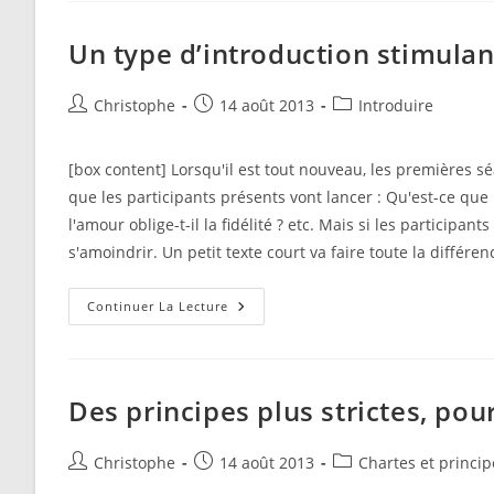
Un type d’introduction stimulan
Auteur/autrice
Publication
Post
Christophe
14 août 2013
Introduire
de
publiée :
category:
la
[box content] Lorsqu'il est tout nouveau, les premières 
publication :
que les participants présents vont lancer : Qu'est-ce que l
l'amour oblige-t-il la fidélité ? etc. Mais si les partici
s'amoindrir. Un petit texte court va faire toute la différen
Un
Continuer La Lecture
Type
D’introduction
Stimulant
Des principes plus strictes, pour
Auteur/autrice
Publication
Post
Christophe
14 août 2013
Chartes et princip
de
publiée :
category: