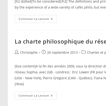
[h2 dotted]To be considered[/h2] The definitions and prin
publication :
by the experience of a wide variety of cafés philo, but ev
En
Continuer La Lecture
–
Les
Grands
Principes
La charte philosophique du rés
Auteur/autrice
Publication
Post
Christophe
26 septembre 2013
Chartes et 
de
publiée :
category:
la
[box content]A la fin des années 2000, sous la direction 
publication :
réseau Sophia, avec (GB - Londres) : Eric Lowen (FR pour 
(USA - New-York), Pierre Grégoire (CAN - Québec), Tiana
[/box]
La
Continuer La Lecture
Charte
Philosophique
Du