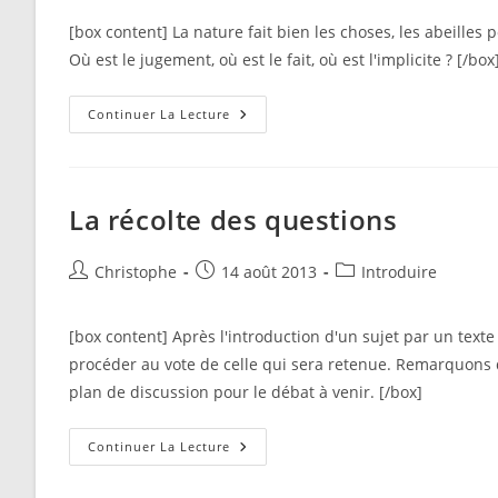
la
[box content] La nature fait bien les choses, les abeilles p
publication :
Où est le jugement, où est le fait, où est l'implicite ? [/box
Un
Continuer La Lecture
Jugement,
Un
Fait,
Un
Implicite
La récolte des questions
Auteur/autrice
Publication
Post
Christophe
14 août 2013
Introduire
de
publiée :
category:
la
[box content] Après l'introduction d'un sujet par un texte 
publication :
procéder au vote de celle qui sera retenue. Remarquons 
plan de discussion pour le débat à venir. [/box]
La
Continuer La Lecture
Récolte
Des
Questions