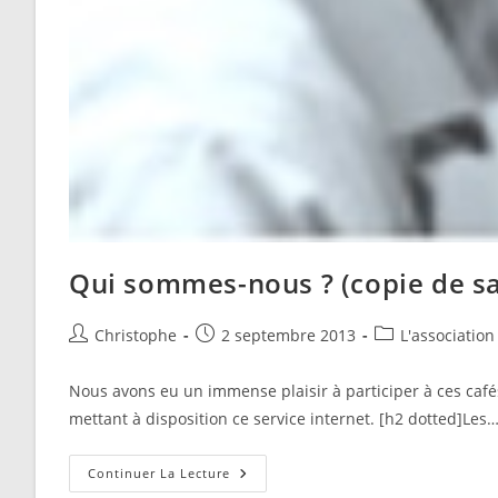
Qui sommes-nous ? (copie de sa
Auteur/autrice
Publication
Post
Christophe
2 septembre 2013
L'association
de
publiée :
category:
la
Nous avons eu un immense plaisir à participer à ces café
publication :
mettant à disposition ce service internet. [h2 dotted]Les
Qui
Continuer La Lecture
Sommes-