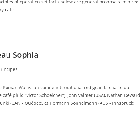
ciples of operation set forth below are general proposals inspired
ery café…
eau Sophia
principes
de Roman Wallis, un comité international rédigeait la charte du
le café philo “Victor Schoelcher”), John Valmer (USA), Nathan Dewar
 Nunki (CAN - Québec), et Hermann Sonnelmann (AUS - Innsbruck).