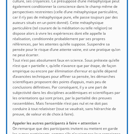
culture, ses croyances. Ce présupposé d’une métaphysique peut
également conditionner la conscience dans le champ même de
perspectives restreintes (celle d’une métaphysique particulière,
car il n’y pas de métaphysique pure, elle passe toujours par des
auteurs situés en un point donné). Cette métaphysique
particulière (tel courant de la méditation ou telle religion) se
dispose alors à vivre les expériences dont elle appelle la
réalisation, conditionnée probablement par ses propres
références, par les attentes qu’elle suppose. Suspendre sa
pensée pour le risque d’une attente vaine, est une pratique qu’on
ne peut écarter.
Tout n’est pas absolument faux en science. Sous prétexte qu’elle
n’est que « partielle », qu’elle n’avance que par étape, de façon
empirique ou encore par élimination d’erreur et qu’elle dépend
d’avancées techniques pour affiner sa pensée, les démarches
scientifiques proposent des points d’appuis, mais peu de
conclusions définitives. Par conséquent, il y a une part de
subjectivité dans les disciplines académiques et scientifiques par
les orientations qui sont prises, par la partialité des preuves
rassemblées. Mais l’ensemble n’est pas nul et ne doit pas
conduire à tout relativiser (tout se vaudrait, sans hiérarchie de
preuve, de valeur et de choix à faire).
Appeler les autres participants à faire « attention »
On remarque que des participants invitent ou mettent en garde
les autres participants, comme s’ils n’avaient pas leur conscience