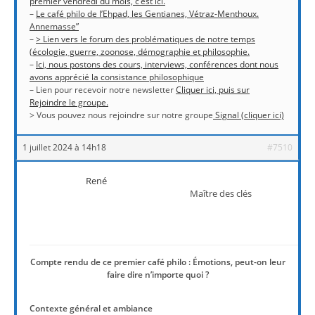
premier vendredi du mois, c’est ici.
–
Le café philo de l’Ehpad, les Gentianes, Vétraz-Menthoux.
Annemasse”
–
> Lien vers le forum des problématiques de notre temps
(écologie, guerre, zoonose, démographie et philosophie.
–
Ici, nous postons des cours, interviews, conférences dont nous
avons apprécié la consistance philosophique
– Lien pour recevoir notre newsletter
Cliquer ici, puis sur
Rejoindre le groupe.
> Vous pouvez nous rejoindre sur notre groupe
Signal (cliquer ici)
1 juillet 2024 à 14h18
#7510
René
Maître des clés
Compte rendu de ce premier café philo : Émotions, peut-on leur
faire dire n’importe quoi ?
Contexte général et ambiance