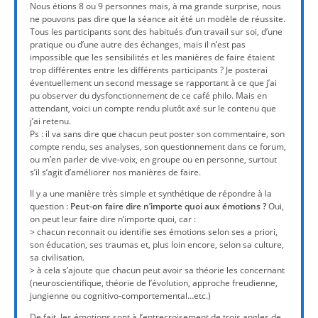
Nous étions 8 ou 9 personnes mais, à ma grande surprise, nous
ne pouvons pas dire que la séance ait été un modèle de réussite.
Tous les participants sont des habitués d’un travail sur soi, d’une
pratique ou d’une autre des échanges, mais il n’est pas
impossible que les sensibilités et les manières de faire étaient
trop différentes entre les différents participants ? Je posterai
éventuellement un second message se rapportant à ce que j’ai
pu observer du dysfonctionnement de ce café philo. Mais en
attendant, voici un compte rendu plutôt axé sur le contenu que
j’ai retenu.
Ps : il va sans dire que chacun peut poster son commentaire, son
compte rendu, ses analyses, son questionnement dans ce forum,
ou m’en parler de vive-voix, en groupe ou en personne, surtout
s’il s’agit d’améliorer nos manières de faire.
Il y a une manière très simple et synthétique de répondre à la
question :
Peut-on faire dire n’importe quoi aux émotions ?
Oui,
on peut leur faire dire n’importe quoi, car :
> chacun reconnait ou identifie ses émotions selon ses a priori,
son éducation, ses traumas et, plus loin encore, selon sa culture,
sa civilisation.
> à cela s’ajoute que chacun peut avoir sa théorie les concernant
(neuroscientifique, théorie de l’évolution, approche freudienne,
jungienne ou cognitivo-comportemental…etc.)
De fait, les émotions sont à l’entrecroisement de trois angles de