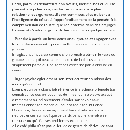
Enfin, parmi les débatteurs non avertis, indisciplinés ou qui se
plaisent à la polémique, des fautes lourdes sur le plan
relationnel et argumentatif sont commises, elles nuisent à
l’intelligence du débat, à l’approfondissement de la pensée, à la
compréhension de l’autre, que l’on enferme dans des préjugés.
Il convient d’éviter ce genre de fautes, en voici quelques-unes :
–
Prendre à partie un interlocuteur du groupe et engager avec
lui une discussion interpersonnelle
, en oubliant le reste du
groupe.
En agissant ainsi, c’est comme si on prenait à témoin le reste du
groupe, alors qu’il peut se sentir exclu de la discussion, tout
simplement parce qu’il ne sent pas concerné par la dispute en
cours.
–
Juger psychologiquement son interlocuteur en raison des
idées qu’il défend.
Exemple : un participant fait référence à la science orientale (sa
connaissance des philosophies de l’Inde) et il se trouve accusé
directement ou indirectement d’étaler son savoir pour
impressionner son monde ou pour asseoir son influence.
Ou encore, dénoncer un argument faisant référence aux
neurosciences au motif que ce participant chercherait à se
rassurer ou qu’il fuit ses problèmes existentiels.
>
Le café philo n’est pas le lieu de ce genre de dérive : ce sont