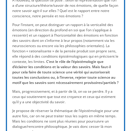
A nouveau, la question se pose : selon la représentation que l’on
a d’une structure/théorie/savoir de nos émotions, de quelle façon
notre savoir agit-il sur elles ? Quel est le rapport entre notre
conscience, notre pensée et nos émotions ?
Pour l’instant, on peut distinguer un rapport à la verticalité des
émotions (en direction du profond en soi que l’on s’applique à
ressentir) et un rapport à l’horizontalité des émotions en fonction
des savoirs dont on s’informe à leur propos (notamment via les
neurosciences ou encore via les philosophies orientales). La
fonction « rationalisante » de la pensée produit son propre sens,
elle répond à des conditions épistémologiques qui en précisent le
contexte, les limites.
C’est le rôle de l’épistémologie que
d’éclairer les conditions et la valeur des savoirs. Mais faut-il
pour cela faire de toute science une vérité qui autoriserait
toutes les conclusions ou, à l’inverse, rejeter toute science au
motif que les savoirs sont nécessairement provisoires/partiels ?
Mais, progressivement, et à partir de là, on va se perdre. Il y a
ceux qui soutiennent que tout est croyance et ceux qui estiment
qu’il y a une objectivité du savoir.
Je propose de réserver la thématique de l’épistémologie pour une
autre fois, car on ne peut traiter tous les sujets en même temps.
Mais les conditions ne sont plus réunies pour poursuivre un
dialogue/rencontre philosophique. Je vais donc cesser là mon