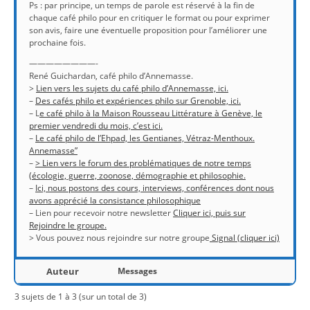
Ps : par principe, un temps de parole est réservé à la fin de
chaque café philo pour en critiquer le format ou pour exprimer
son avis, faire une éventuelle proposition pour l’améliorer une
prochaine fois.
————————-
René Guichardan, café philo d’Annemasse.
>
Lien vers les sujets du café philo d’Annemasse, ici.
–
Des cafés philo et expériences philo sur Grenoble, ici.
– L
e café philo à la Maison Rousseau Littérature à Genève, le
premier vendredi du mois, c’est ici.
–
Le café philo de l’Ehpad, les Gentianes, Vétraz-Menthoux.
Annemasse”
–
> Lien vers le forum des problématiques de notre temps
(écologie, guerre, zoonose, démographie et philosophie.
–
Ici, nous postons des cours, interviews, conférences dont nous
avons apprécié la consistance philosophique
– Lien pour recevoir notre newsletter
Cliquer ici, puis sur
Rejoindre le groupe.
> Vous pouvez nous rejoindre sur notre groupe
Signal (cliquer ici)
Auteur
Messages
3 sujets de 1 à 3 (sur un total de 3)