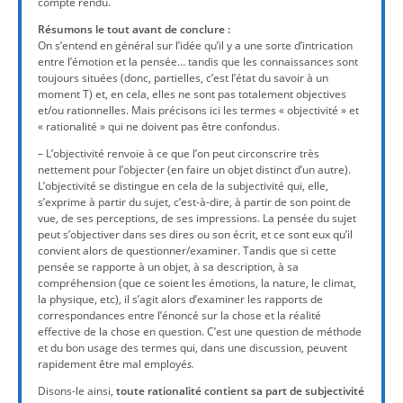
compte rendu.
Résumons le tout avant de conclure :
On s’entend en général sur l’idée qu’il y a une sorte d’intrication
entre l’émotion et la pensée… tandis que les connaissances sont
toujours situées (donc, partielles, c’est l’état du savoir à un
moment T) et, en cela, elles ne sont pas totalement objectives
et/ou rationnelles. Mais précisons ici les termes « objectivité » et
« rationalité » qui ne doivent pas être confondus.
– L’objectivité renvoie à ce que l’on peut circonscrire très
nettement pour l’objecter (en faire un objet distinct d’un autre).
L’objectivité se distingue en cela de la subjectivité qui, elle,
s’exprime à partir du sujet, c’est-à-dire, à partir de son point de
vue, de ses perceptions, de ses impressions. La pensée du sujet
peut s’objectiver dans ses dires ou son écrit, et ce sont eux qu’il
convient alors de questionner/examiner. Tandis que si cette
pensée se rapporte à un objet, à sa description, à sa
compréhension (que ce soient les émotions, la nature, le climat,
la physique, etc), il s’agit alors d’examiner les rapports de
correspondances entre l’énoncé sur la chose et la réalité
effective de la chose en question. C’est une question de méthode
et du bon usage des termes qui, dans une discussion, peuvent
rapidement être mal employé
s.
Disons-le ainsi,
toute rationalité contient sa part de subjectivité