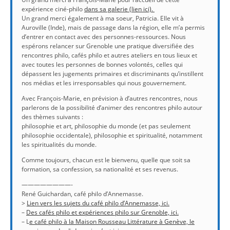
expérience ciné-philo
dans sa galerie (lien ici).
Un grand merci également à ma soeur, Patricia. Elle vit à
Auroville (Inde), mais de passage dans la région, elle m’a permis
d’entrer en contact avec des personnes-ressources. Nous
espérons relancer sur Grenoble une pratique diversifiée des
rencontres philo, cafés philo et autres ateliers en tous lieux et
avec toutes les personnes de bonnes volontés, celles qui
dépassent les jugements primaires et discriminants qu’instillent
nos médias et les irresponsables qui nous gouvernement.
Avec François-Marie, en prévision à d’autres rencontres, nous
parlerons de la possibilité d’animer des rencontres philo autour
des thèmes suivants :
philosophie et art, philosophie du monde (et pas seulement
philosophie occidentale), philosophie et spiritualité, notamment
les spiritualités du monde.
Comme toujours, chacun est le bienvenu, quelle que soit sa
formation, sa confession, sa nationalité et ses revenus.
————————-
René Guichardan, café philo d’Annemasse.
>
Lien vers les sujets du café philo d’Annemasse, ici.
–
Des cafés philo et expériences philo sur Grenoble, ici.
– L
e café philo à la Maison Rousseau Littérature à Genève, le