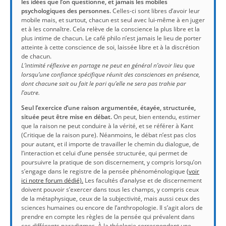
les idées que l’on questionne, et jamais les mobiles
psychologiques des personnes.
Celles-ci sont libres d’avoir leur
mobile mais, et surtout, chacun est seul avec lui-même à en juger
et à les connaître. Cela relève de la conscience la plus libre et la
plus intime de chacun. Le café philo n’est jamais le lieu de porter
atteinte à cette conscience de soi, laissée libre et à la discrétion
de chacun.
L’intimité réflexive en partage ne peut en général n’avoir lieu que
lorsqu’une confiance spécifique réunit des consciences en présence,
dont chacune sait ou fait le pari qu’elle ne sera pas trahie par
l’autre.
Seul l’exercice d’une raison argumentée, étayée, structurée,
située peut être mise en débat.
On peut, bien entendu, estimer
que la raison ne peut conduire à la vérité, et se référer à Kant
(Critique de la raison pure). Néanmoins, le débat n’est pas clos
pour autant, et il importe de travailler le chemin du dialogue, de
l’interaction et celui d’une pensée structurée, qui permet de
poursuivre la pratique de son discernement, y compris lorsqu’on
s’engage dans le registre de la pensée phénoménologique
(voir
ici notre forum dédié).
Les facultés d’analyse et de discernement
doivent pouvoir s’exercer dans tous les champs, y compris ceux
de la métaphysique, ceux de la subjectivité, mais aussi ceux des
sciences humaines ou encore de l’anthropologie. Il s’agit alors de
prendre en compte les règles de la pensée qui prévalent dans
ces différents paradigmes. À la théologie correspondent une