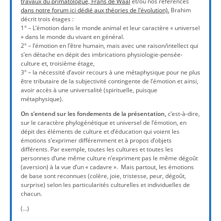
travaux du primatologue, Frans de Waal
et/ou nos références
dans notre forum ici dédié aux théories de l’évolution).
Brahim
décrit trois étages :
1° – L’émotion dans le monde animal et leur caractère « universel
» dans le monde du vivant en général.
2° – l’émotion en l’être humain, mais avec une raison/intellect qui
s’en détache en dépit des imbrications physiologie-pensée-
culture et, troisième étage,
3° – la nécessité d’avoir recours à une métaphysique pour ne plus
être tributaire de la subjectivité contingente de l’émotion et ainsi,
avoir accès à une universalité (spirituelle, puisque
métaphysique).
On s’entend sur les fondements de la présentation,
c’est-à-dire,
sur le caractère phylogénétique et universel de l’émotion, en
dépit des éléments de culture et d’éducation qui voient les
émotions s’exprimer différemment et à propos d’objets
différents. Par exemple, toutes les cultures et toutes les
personnes d’une même culture n’expriment pas le même dégoût
(aversion) à la vue d’un « cadavre ». Mais partout, les émotions
de base sont reconnues (colère, joie, tristesse, peur, dégoût,
surprise) selon les particularités culturelles et individuelles de
chacun.
(…)