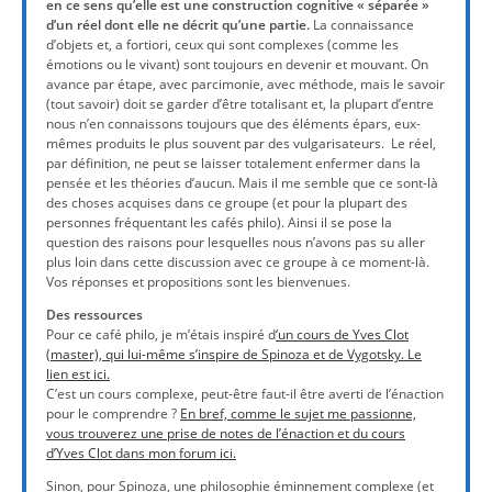
en ce sens qu’elle est une construction cognitive « séparée »
d’un réel dont elle ne décrit qu’une partie.
La connaissance
d’objets et, a fortiori, ceux qui sont complexes (comme les
émotions ou le vivant) sont toujours en devenir et mouvant. On
avance par étape, avec parcimonie, avec méthode, mais le savoir
(tout savoir) doit se garder d’être totalisant et, la plupart d’entre
nous n’en connaissons toujours que des éléments épars, eux-
mêmes produits le plus souvent par des vulgarisateurs. Le réel,
par définition, ne peut se laisser totalement enfermer dans la
pensée et les théories d’aucun. Mais il me semble que ce sont-là
des choses acquises dans ce groupe (et pour la plupart des
personnes fréquentant les cafés philo). Ainsi il se pose la
question des raisons pour lesquelles nous n’avons pas su aller
plus loin dans cette discussion avec ce groupe à ce moment-là.
Vos réponses et propositions sont les bienvenues.
Des ressources
Pour ce café philo, je m’étais inspiré d
‘un cours de Yves Clot
(master), qui lui-même s’inspire de Spinoza et de Vygotsky. Le
lien est ici.
C’est un cours complexe, peut-être faut-il être averti de l’énaction
pour le comprendre ?
En bref, comme le sujet me passionne,
vous trouverez une prise de notes de l’énaction et du cours
d’Yves Clot dans mon forum ici.
Sinon, pour Spinoza, une philosophie éminnement complexe (et