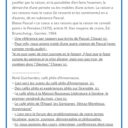
justifier par la raison, et la possibilite d’en faire l’examen, la
démarche d’une pensée ou les mobiles d’une action. La raison a
ses raisons mais le coeur (le ressenti et les sentiments) en a
d’autres, dit en substance Pascal.
Blaise Pascal « Le coeur a ses raisons que la raison ne connaît
point.» In Pensées (1670), article IV. Des moyens de croire, Éd.
Brunschvicg-, Garnier, 1964.
–
Une référence par rapport aux écrits de Pascal. Cliquer ici.
–
Pour info, nous avions traité d’une autre citation de Pascal (avec
compte rendu audio) :
“
Je ne puis juger de mon ouvrage en le faisant, il faut que je fasse
comme les peintres et je m’en éloigne, mais non pas trop, de
combien donc ? Devinez.”
Cliquer ici.
————————-
René Guichardan, café philo d’Annemasse.
>
Lien vers les sujets du café philo d’Annemasse, ici.
–
Des cafés philo et expériences philo sur Grenoble, ici.
– L
e café philo à la Maison Rousseau Littérature à Genève, le
premier vendredi du mois, c’est ici.
–
Le café philo de l’Ehpad, les Gentianes, Vétraz-Menthoux.
Annemasse”
–
> Lien vers le forum des problématiques de notre temps
(écologie, guerre, zoonose, démographie et philosophie.
–
Ici, nous postons des cours, interviews, conférences dont nous